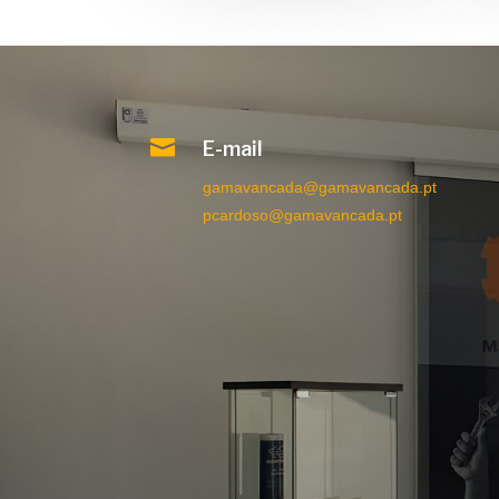

E-mail
gamavancada@gamavancada.pt
pcardoso@gamavancada.pt