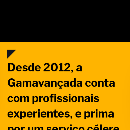
Desde 2012, a
Gamavançada conta
com profissionais
experientes, e prima
por um serviço célere